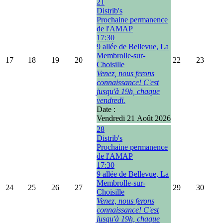
21
Distrib's
Prochaine permanence
de l'AMAP
17:30
9 allée de Bellevue, La
Membrolle-sur-
17
18
19
20
22
23
Choisille
Venez, nous ferons
connaissance! C'est
jusqu'à 19h, chaque
vendredi.
Date :
Vendredi 21 Août 2026
28
Distrib's
Prochaine permanence
de l'AMAP
17:30
9 allée de Bellevue, La
Membrolle-sur-
24
25
26
27
29
30
Choisille
Venez, nous ferons
connaissance! C'est
jusqu'à 19h, chaque