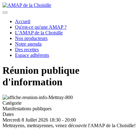
précédent
suivant
Accueil
Qu'est-ce qu'une AMAP ?
L'AMAP de la Choisille
Nos producteurs
Notre agenda
Des recettes
Espace adhérents
Réunion publique
d'information
Catégorie
Manifestations publiques
Dates
Mercredi 8 Juillet 2026
18:30
-
20:00
Mettrayens, mettrayennes, venez découvrir l'AMAP de la Choisille!