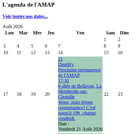
L'agenda de l'AMAP
Voir toutes nos dates...
Août 2026
Lun
Mar
Mer
Jeu
Ven
Sam
Dim
1
2
3
4
5
6
7
8
9
10
11
12
13
14
15
16
21
Distrib's
Prochaine permanence
de l'AMAP
17:30
9 allée de Bellevue, La
Membrolle-sur-
17
18
19
20
22
23
Choisille
Venez, nous ferons
connaissance! C'est
jusqu'à 19h, chaque
vendredi.
Date :
Vendredi 21 Août 2026