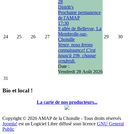
28
Distrib's
Prochaine permanence
de l'AMAP
17:30
9 allée de Bellevue, La
Membrolle-sur-
24
25
26
27
29
30
Choisille
Venez, nous ferons
connaissance! C'est
jusqu'à 19h, chaque
vendredi.
Date :
Vendredi 28 Août 2026
31
Bio et local !
La carte de nos producteurs...
Copyright © 2026 AMAP de la Choisille - Tous droits réservés
Joomla!
est un Logiciel Libre diffusé sous licence
GNU General
Public