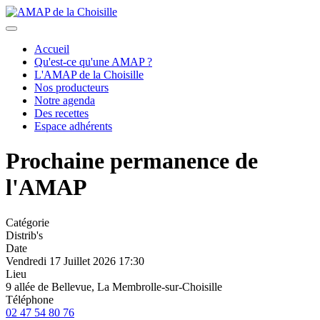
précédent
suivant
Accueil
Qu'est-ce qu'une AMAP ?
L'AMAP de la Choisille
Nos producteurs
Notre agenda
Des recettes
Espace adhérents
Prochaine permanence de
l'AMAP
Catégorie
Distrib's
Date
Vendredi 17 Juillet 2026
17:30
Lieu
9 allée de Bellevue, La Membrolle-sur-Choisille
Téléphone
02 47 54 80 76