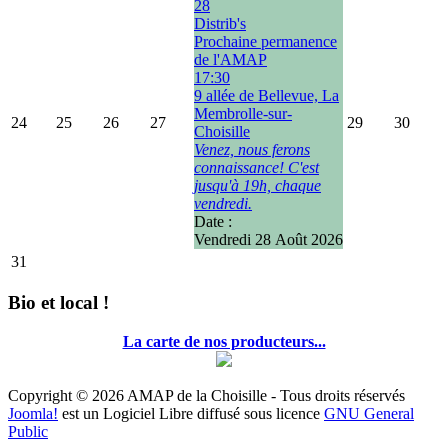
28
Distrib's
Prochaine permanence
de l'AMAP
17:30
9 allée de Bellevue, La
Membrolle-sur-
24
25
26
27
29
30
Choisille
Venez, nous ferons
connaissance! C'est
jusqu'à 19h, chaque
vendredi.
Date :
Vendredi 28 Août 2026
31
Bio et local !
La carte de nos producteurs...
Copyright © 2026 AMAP de la Choisille - Tous droits réservés
Joomla!
est un Logiciel Libre diffusé sous licence
GNU General
Public