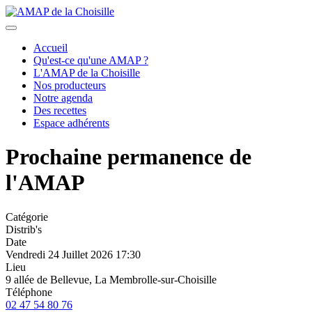
précédent
suivant
Accueil
Qu'est-ce qu'une AMAP ?
L'AMAP de la Choisille
Nos producteurs
Notre agenda
Des recettes
Espace adhérents
Prochaine permanence de
l'AMAP
Catégorie
Distrib's
Date
Vendredi 24 Juillet 2026
17:30
Lieu
9 allée de Bellevue, La Membrolle-sur-Choisille
Téléphone
02 47 54 80 76