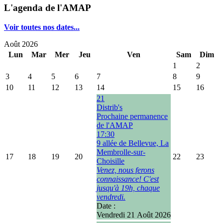
L'agenda de l'AMAP
Voir toutes nos dates...
Août 2026
Lun
Mar
Mer
Jeu
Ven
Sam
Dim
1
2
3
4
5
6
7
8
9
10
11
12
13
14
15
16
21
Distrib's
Prochaine permanence
de l'AMAP
17:30
9 allée de Bellevue, La
Membrolle-sur-
17
18
19
20
22
23
Choisille
Venez, nous ferons
connaissance! C'est
jusqu'à 19h, chaque
vendredi.
Date :
Vendredi 21 Août 2026