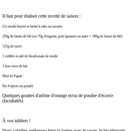
Il faut pour réaliser cette recette de saison :
Un moule beurré et fariné à cake ou savarin
250g de farine de blé (ou 70g d'engrain, petit épeautre ou autre + 180g de farine de blé)
125g de sucre
1 cuillère à café de bicarbonate de soude
1 bon verre de lait
Miel de Papaé
Du 4 épices en poudre
Quelques gouttes d'arôme d'orange et/ou de poudre d'écorce
(facultatifs)
À vos tabliers !
Dans saladier, mélangez bien la farine avec le sucre, le bicarbonate