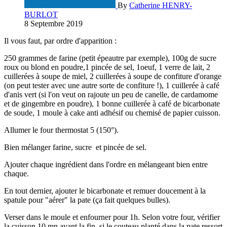
By
Catherine HENRY-
BURLOT
8 Septembre 2019
Il vous faut, par ordre d'apparition :
250 grammes de farine (petit épeautre par exemple), 100g de sucre
roux ou blond en poudre,1 pincée de sel, 1oeuf, 1 verre de lait, 2
cuillerées à soupe de miel, 2 cuillerées à soupe de confiture d'orange
(on peut tester avec une autre sorte de confiture !), 1 cuillerée à café
d'anis vert (si l'on veut on rajoute un peu de canelle, de cardamome
et de gingembre en poudre), 1 bonne cuillerée à café de bicarbonate
de soude, 1 moule à cake anti adhésif ou chemisé de papier cuisson.
Allumer le four thermostat 5 (150°).
Bien mélanger farine, sucre et pincée de sel.
Ajouter chaque ingrédient dans l'ordre en mélangeant bien entre
chaque.
En tout dernier, ajouter le bicarbonate et remuer doucement à la
spatule pour "aérer" la pate (ça fait quelques bulles).
Verser dans le moule et enfourner pour 1h. Selon votre four, vérifier
la cuisson 10 mn avant la fin, si le couteau planté dans la pate ressort