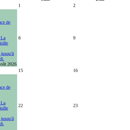
1
2
nce de
, La
8
9
sille
 jusqu'à
di.
Août 2026
15
16
nce de
, La
22
23
sille
 jusqu'à
di.