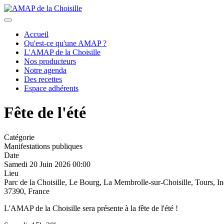
précédent
suivant
Accueil
Qu'est-ce qu'une AMAP ?
L'AMAP de la Choisille
Nos producteurs
Notre agenda
Des recettes
Espace adhérents
Fête de l'été
Catégorie
Manifestations publiques
Date
Samedi 20 Juin 2026
00:00
Lieu
Parc de la Choisille, Le Bourg, La Membrolle-sur-Choisille, Tours, In
37390, France
L'AMAP de la Choisille sera présente à la fête de l'été !