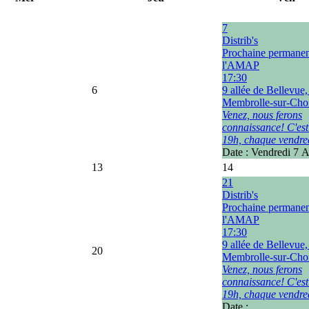
7
Distrib's
Prochaine permane
l'AMAP
17:30
6
9 allée de Bellevue
Membrolle-sur-Choi
Venez, nous ferons
connaissance! C'est
19h, chaque vendre
Date :
Vendredi 7 
13
14
21
Distrib's
Prochaine permane
l'AMAP
17:30
9 allée de Bellevue
20
Membrolle-sur-Choi
Venez, nous ferons
connaissance! C'est
19h, chaque vendre
Date :