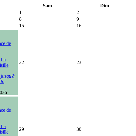
Sam
Dim
1
2
8
9
15
16
nce de
, La
22
23
sille
 jusqu'à
di.
2026
nce de
, La
29
30
sille