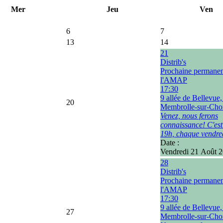
Mer
Jeu
Ven
6
7
13
14
21
Distrib's
Prochaine permane
l'AMAP
17:30
9 allée de Bellevue
20
Membrolle-sur-Choi
Venez, nous ferons
connaissance! C'est
19h, chaque vendre
Date :
Vendredi 21 Août 
28
Distrib's
Prochaine permane
l'AMAP
17:30
9 allée de Bellevue
27
Membrolle-sur-Choi