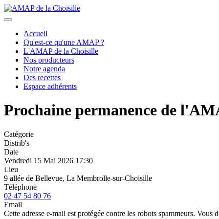
précédent
suivant
Accueil
Qu'est-ce qu'une AMAP ?
L'AMAP de la Choisille
Nos producteurs
Notre agenda
Des recettes
Espace adhérents
Prochaine permanence de l'A
Catégorie
Distrib's
Date
Vendredi 15 Mai 2026
17:30
Lieu
9 allée de Bellevue, La Membrolle-sur-Choisille
Téléphone
02 47 54 80 76
Email
Cette adresse e-mail est protégée contre les robots spammeurs. Vous dev