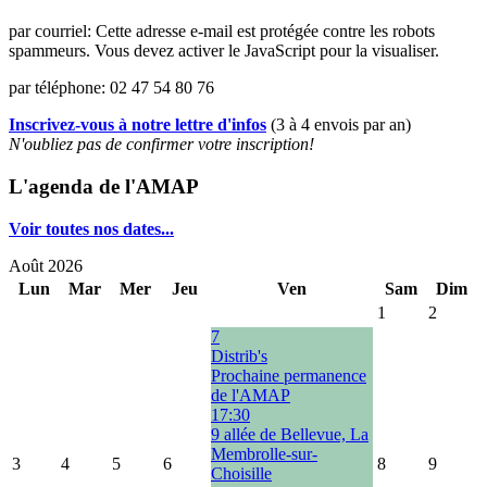
par courriel:
Cette adresse e-mail est protégée contre les robots
spammeurs. Vous devez activer le JavaScript pour la visualiser.
par téléphone: 02 47 54 80 76
Inscrivez-vous à notre lettre d'infos
(3 à 4 envois par an)
N'oubliez pas de confirmer votre inscription!
L'agenda de l'AMAP
Voir toutes nos dates...
Août 2026
Lun
Mar
Mer
Jeu
Ven
Sam
Dim
1
2
7
Distrib's
Prochaine permanence
de l'AMAP
17:30
9 allée de Bellevue, La
Membrolle-sur-
3
4
5
6
8
9
Choisille