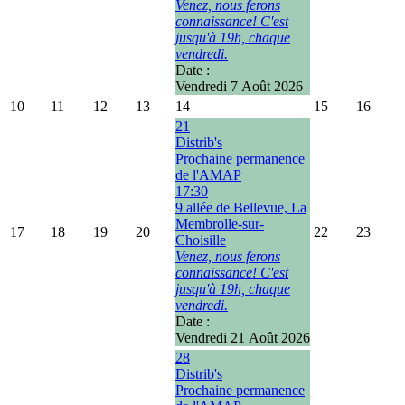
Venez, nous ferons
connaissance! C'est
jusqu'à 19h, chaque
vendredi.
Date :
Vendredi 7 Août 2026
10
11
12
13
14
15
16
21
Distrib's
Prochaine permanence
de l'AMAP
17:30
9 allée de Bellevue, La
Membrolle-sur-
17
18
19
20
22
23
Choisille
Venez, nous ferons
connaissance! C'est
jusqu'à 19h, chaque
vendredi.
Date :
Vendredi 21 Août 2026
28
Distrib's
Prochaine permanence