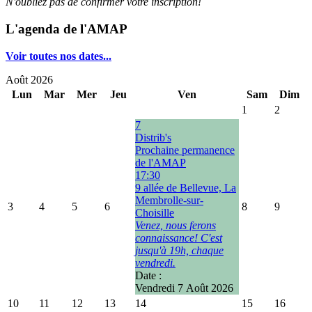
N'oubliez pas de confirmer votre inscription!
L'agenda de l'AMAP
Voir toutes nos dates...
Août 2026
Lun
Mar
Mer
Jeu
Ven
Sam
Dim
1
2
7
Distrib's
Prochaine permanence
de l'AMAP
17:30
9 allée de Bellevue, La
Membrolle-sur-
3
4
5
6
8
9
Choisille
Venez, nous ferons
connaissance! C'est
jusqu'à 19h, chaque
vendredi.
Date :
Vendredi 7 Août 2026
10
11
12
13
14
15
16