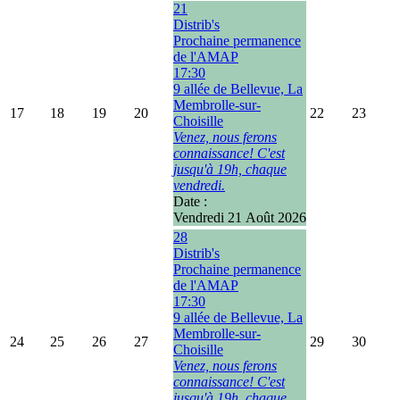
21
Distrib's
Prochaine permanence
de l'AMAP
17:30
9 allée de Bellevue, La
Membrolle-sur-
17
18
19
20
22
23
Choisille
Venez, nous ferons
connaissance! C'est
jusqu'à 19h, chaque
vendredi.
Date :
Vendredi 21 Août 2026
28
Distrib's
Prochaine permanence
de l'AMAP
17:30
9 allée de Bellevue, La
Membrolle-sur-
24
25
26
27
29
30
Choisille
Venez, nous ferons
connaissance! C'est
jusqu'à 19h, chaque