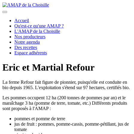
précédent
suivant
Accueil
Qu'est-ce qu'une AMAP ?
L'AMAP de la Choisille
Nos producteurs
Notre agenda
Des recettes
Espace adhérents
Eric et Martial Refour
La ferme Refour fait figure de pionnier, puisqu'elle est conduite en
bio depuis 1965. L'exploitation s'étend sur 97 hectares, certifiés bio.
Les pommes occupent 12 ha (200 tonnes de pommes par an) et le
maraîchage 3 ha (pomme de terre, tomate, etc.) Différents produits
sont proposés à l'AMAP :
pommes et pomme de terre
jus de fruit : pommes, pomme-cassis, pomme-pétillant, jus de
tomate