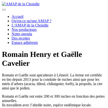
précédent
suivant
Accueil
Qu'est-ce qu'une AMAP ?
L'AMAP de la Choisille
Nos producteurs
Notre agenda
Des recettes
Espace adhérents
Romain Henry et Gaëlle
Cavelier
Romain et Gaëlle sont apiculteurs à Lémeré. La ferme est certifiée
en bio depuis 2013 pour la conduite de ruches ainsi que pour les
miels d’arbres (acacia, tilleul, châtaignier, forêt), la propolis, la cire
ainsi que le pollen.
Romain et Gaëlle ont entre 200 et 300 ruches en fonction des pertes
annuelles.
Ils travaillent avec l’abeille noire, espèce endémique locale.