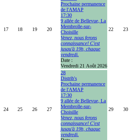
Prochaine permanence
de l'AMAP
17:30
9 allée de Bellevue, La
Membrolle-sur-
17
18
19
20
22
23
Choisille
Venez, nous ferons
connaissance! C'est
jusqu'à 19h, chaque
vendredi.
Date :
Vendredi 21 Août 2026
28
Distrib's
Prochaine permanence
de l'AMAP
17:30
9 allée de Bellevue, La
Membrolle-sur-
24
25
26
27
29
30
Choisille
Venez, nous ferons
connaissance! C'est
jusqu'à 19h, chaque
vendredi.