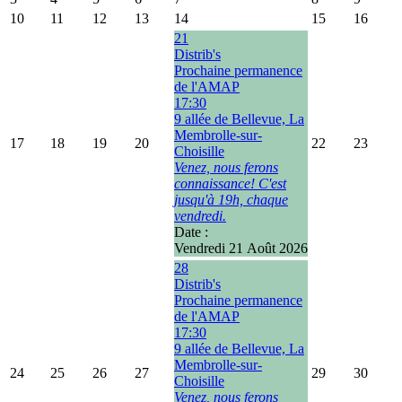
10
11
12
13
14
15
16
21
Distrib's
Prochaine permanence
de l'AMAP
17:30
9 allée de Bellevue, La
Membrolle-sur-
17
18
19
20
22
23
Choisille
Venez, nous ferons
connaissance! C'est
jusqu'à 19h, chaque
vendredi.
Date :
Vendredi 21 Août 2026
28
Distrib's
Prochaine permanence
de l'AMAP
17:30
9 allée de Bellevue, La
Membrolle-sur-
24
25
26
27
29
30
Choisille
Venez, nous ferons