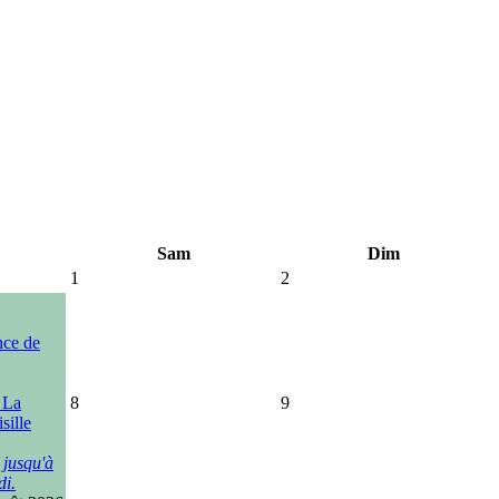
Sam
Dim
1
2
nce de
, La
8
9
sille
 jusqu'à
di.