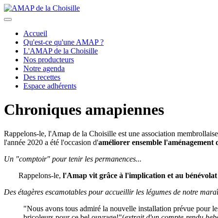
précédent
suivant
Accueil
Qu'est-ce qu'une AMAP ?
L'AMAP de la Choisille
Nos producteurs
Notre agenda
Des recettes
Espace adhérents
Chroniques amapiennes
Rappelons-le, l'Amap de la Choisille est une association membrollaise 
l'année 2020 a été l'occasion d'
améliorer ensemble l'aménagement d
Un "comptoir" pour tenir les permanences...
Rappelons-le,
l'Amap vit grâce à l'implication et au bénévolat
Des étagères escamotables pour accueillir les légumes de notre maraî
"Nous avons tous admiré la nouvelle installation prévue pour le
bricoleurs pour ce bel ouvrage!"(
extrait d'un compte-rendu heb