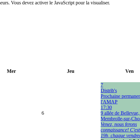
urs. Vous devez activer le JavaScript pour la visualiser.
Mer
Jeu
Ven
7
Distrib's
Prochaine permane
l'AMAP
17:30
6
9 allée de Bellevue
Membrolle-sur-Choi
Venez, nous ferons
connaissance! C'est
19h, chaque vendre