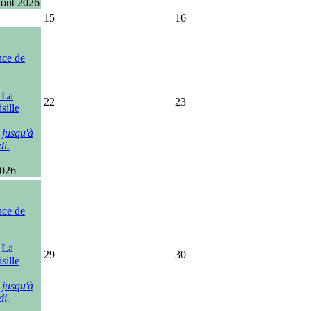
Août 2026
15
16
nce de
, La
22
23
sille
 jusqu'à
di.
2026
nce de
, La
29
30
sille
 jusqu'à
di.