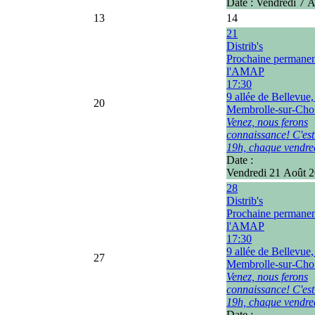
Date :
Vendredi 7 
13
14
21
Distrib's
Prochaine permane
l'AMAP
17:30
9 allée de Bellevue
20
Membrolle-sur-Choi
Venez, nous ferons
connaissance! C'est
19h, chaque vendre
Date :
Vendredi 21 Août 
28
Distrib's
Prochaine permane
l'AMAP
17:30
9 allée de Bellevue
27
Membrolle-sur-Choi
Venez, nous ferons
connaissance! C'est
19h, chaque vendre
Date :