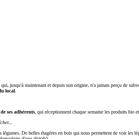
qui, jusqu'à maintenant et depuis son origine, n'a jamais perçu de subv
u local
.
 de ses adhérents
, qui réceptionnent chaque semaine les produits bio et 
cher...
s légumes. De belles étagères en bois qui nous permettent de voir les l
domadaire d'une distrib'
)