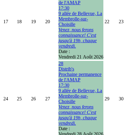
de l'AMAP
17:30
9 allée de Bellevue, La
Membrolle-sur-
17
18
19
20
22
23
Choisille
Venez, nous ferons
connaissance! C'est
jusqu'à 19h, chaque
vendredi.
Date :
Vendredi 21 Août 2026
28
Distrib's
Prochaine permanence
de l'AMAP
17:30
9 allée de Bellevue, La
Membrolle-sur-
24
25
26
27
29
30
Choisille
Venez, nous ferons
connaissance! C'est
jusqu'à 19h, chaque
vendredi.
Date :
Vendredi 28 Août 2026