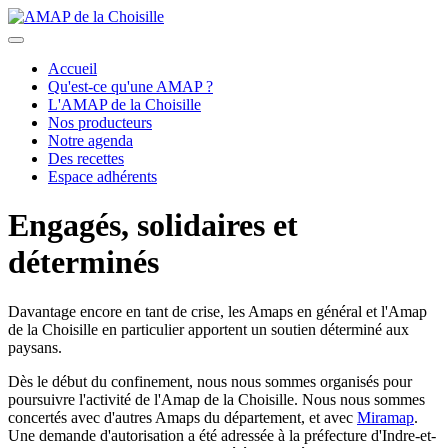
précédent
suivant
Accueil
Qu'est-ce qu'une AMAP ?
L'AMAP de la Choisille
Nos producteurs
Notre agenda
Des recettes
Espace adhérents
Engagés, solidaires et
déterminés
Davantage encore en tant de crise, les Amaps en général et l'Amap
de la Choisille en particulier apportent un soutien déterminé aux
paysans.
Dès le début du confinement, nous nous sommes organisés pour
poursuivre l'activité de l'Amap de la Choisille. Nous nous sommes
concertés avec d'autres Amaps du département, et avec
Miramap
.
Une demande d'autorisation a été adressée à la préfecture d'Indre-et-