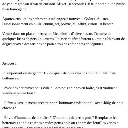
de yaourt grec ou d'eau de cuisson. Mixer 10 secondes. Il faut obtenir une purée
bien homogène.
Ajoutez ensuite les herbes puis mélangez à nouveau. Goûtez. Ajustez
l'assaisonnement en huile, cumin, sel, poivre, ail, tahin, citron...si besoin.
Versez dans un plat et mettez un filet d'huile d'olive dessus. Décorez de
quelques brins de persil ou autres. Laissez au réfrigérateur au moins 2h avant de
déguster avec des tartines de pain et/ou des bâtonnets de légumes.
Astuces :
- L'important est de garder 1/2 de quantité pois chiches pour 1 quantité de
betteraves.
- Avec des betteraves sous vide ou des pois chiches en boîte, c'est vraiment
vraiment moins bon !
- Il faut suivre la même recette pour l'houmous traditionnel...avec 400g de pois
chiches !
- Envie d'houmous de lentilles ? D'houmous de petits pois ? Remplacez les
betteraves et pois chiches par des petits pois ou encore des lentilles vertes ou
lentilles corail...toujours avec les mêmes ingrédients.