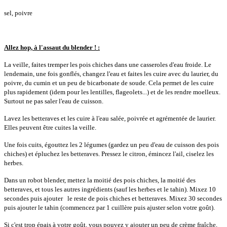
sel, poivre
Allez hop, à l'assaut du blender ! :
La veille, faites tremper les pois chiches dans une casseroles d'eau froide. Le
lendemain, une fois gonflés, changez l'eau et faites les cuire avec du laurier, du
poivre, du cumin et un peu de bicarbonate de soude. Cela permet de les cuire
plus rapidement (idem pour les lentilles, flageolets...) et de les rendre moelleux.
Surtout ne pas saler l'eau de cuisson.
Lavez les betteraves et les cuire à l'eau salée, poivrée et agrémentée de laurier.
Elles peuvent être cuites la veille.
Une fois cuits, égouttez les 2 légumes (gardez un peu d'eau de cuisson des pois
chiches) et épluchez les betteraves. Pressez le citron, émincez l'ail, ciselez les
herbes.
Dans un robot blender, mettez la moitié des pois chiches, la moitié des
betteraves, et tous les autres ingrédients (sauf les herbes et le tahin). Mixez 10
secondes puis ajouter le reste de pois chiches et betteraves. Mixez 30 secondes
puis ajouter le tahin (commencez par 1 cuillère puis ajuster selon votre goût).
Si c'est trop épais à votre goût, vous pouvez y ajouter un peu de crème fraîche,