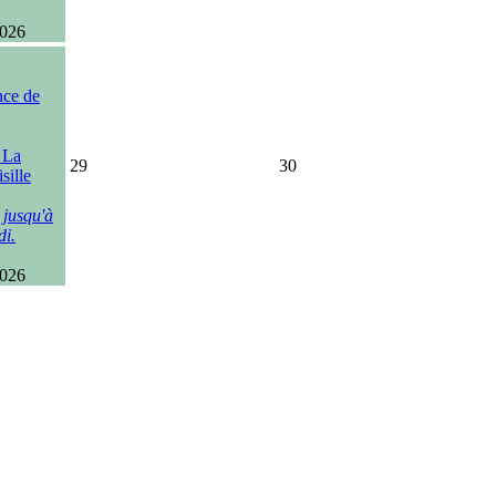
2026
nce de
, La
29
30
sille
 jusqu'à
di.
2026