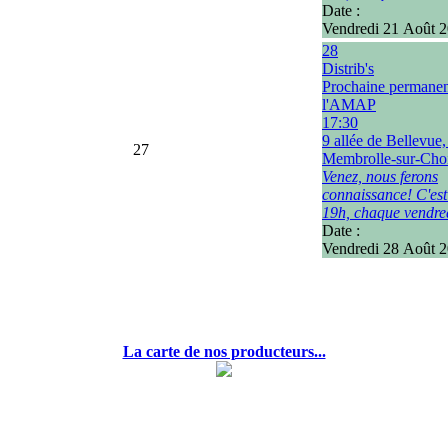
Date :
Vendredi 21 Août 
28
Distrib's
Prochaine permane
l'AMAP
17:30
9 allée de Bellevue
27
Membrolle-sur-Choi
Venez, nous ferons
connaissance! C'est
19h, chaque vendre
Date :
Vendredi 28 Août 
La carte de nos producteurs...