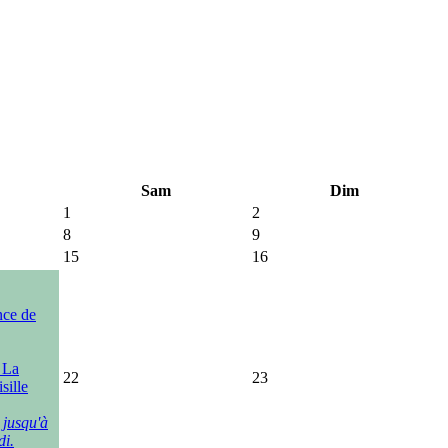
Sam
Dim
1
2
8
9
15
16
nce de
, La
22
23
sille
 jusqu'à
di.