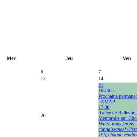
Mer
Jeu
Ven
6
7
13
14
21
Distrib's
Prochaine permane
l'AMAP
17:30
9 allée de Bellevue
20
Membrolle-sur-Choi
Venez, nous ferons
connaissance! C'est
19h, chaque vendre