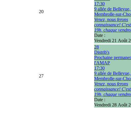
17:30
9 allée de Bellevue
20
Membrolle-sur-Choi
Venez, nous ferons
connaissance! C'est
19h, chaque vendre
Date :
Vendredi 21 Août 
28
Distrib's
Prochaine permane
l'AMAP
17:30
9 allée de Bellevue
27
Membrolle-sur-Choi
Venez, nous ferons
connaissance! C'est
19h, chaque vendre
Date :
Vendredi 28 Août 