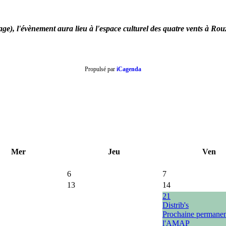
, l'évènement aura lieu à l'espace culturel des quatre vents à Rou
Propulsé par
iCagenda
Mer
Jeu
Ven
6
7
13
14
21
Distrib's
Prochaine permane
l'AMAP