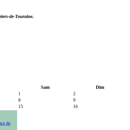
ziers-de-Touraine.
Sam
Dim
1
2
8
9
15
16
nce de