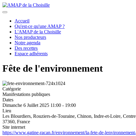
précédent
suivant
Accueil
Qu'est-ce qu'une AMAP ?
L'AMAP de la Choisille
Nos producteurs
Notre agenda
Des recettes
Espace adhérents
Fête de l'environnement
Catégorie
Manifestations publiques
Dates
Dimanche 6 Juillet 2025
11:00
-
19:00
Lieu
Les Blourdiers, Rouziers-de-Touraine, Chinon, Indre-et-Loire, Centre
37360, France
Site internet
https://www.gatine-racan.fr/environnement/la-fete-de-lenvironnement-