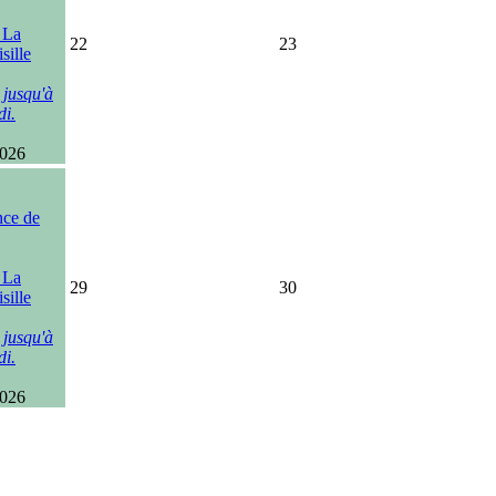
, La
22
23
sille
 jusqu'à
di.
2026
nce de
, La
29
30
sille
 jusqu'à
di.
2026