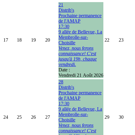
21
Distrib's
Prochaine permanence
de l'AMAP
17:30
9 allée de Bellevue, La
Membrolle-sur-
17
18
19
20
22
23
Choisille
Venez, nous ferons
connaissance! C'est
jusqu'à 19h, chaque
vendredi.
Date :
Vendredi 21 Août 2026
28
Distrib's
Prochaine permanence
de l'AMAP
17:30
9 allée de Bellevue, La
Membrolle-sur-
24
25
26
27
29
30
Choisille
Venez, nous ferons
connaissance! C'est