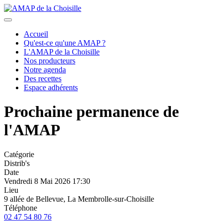
précédent
suivant
Accueil
Qu'est-ce qu'une AMAP ?
L'AMAP de la Choisille
Nos producteurs
Notre agenda
Des recettes
Espace adhérents
Prochaine permanence de
l'AMAP
Catégorie
Distrib's
Date
Vendredi 8 Mai 2026
17:30
Lieu
9 allée de Bellevue, La Membrolle-sur-Choisille
Téléphone
02 47 54 80 76